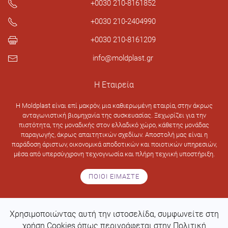
+0030 210-8161852
+0030 210-2404990
+0030 210-8161209
info@moldplast.gr
Η Εταιρεία
H Moldplast είναι επί μακρόν, μια καθιερωμένη εταιρία, στην άκρως
ανταγωνιστική βιομηχανία της συσκευασίας. Ξεχωρίζει για την
πιστότητα, της μοναδικής στον ελλαδικό χώρο, κάθετης μονάδας
παραγωγής, άκρως απαιτητικών σχεδίων. Αποστολή μας είναι η
παράδοση άριστων, οικονομικά αποδοτικών και ποιοτικών υπηρεσιών,
μέσα από υπερσύγχρονη τεχνογνωσία και πλήρη τεχνική υποστήριξη.
ΠΟΙΟΙ ΕΙΜΑΣΤΕ
Χρησιμοποιώντας αυτή την ιστοσελίδα, συμφωνείτε στη
Design & development by
Web Intelligence
χρήση Cookies όπως περιγράφεται στην Πολιτική