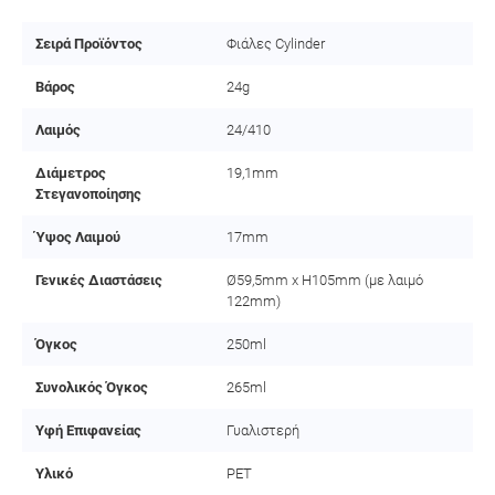
Σειρά Προϊόντος
Φιάλες Cylinder
Βάρος
24g
Λαιμός
24/410
Διάμετρος
19,1mm
Στεγανοποίησης
Ύψος Λαιμού
17mm
Γενικές Διαστάσεις
Ø59,5mm x H105mm (με λαιμό
122mm)
Όγκος
250ml
Συνολικός Όγκος
265ml
Υφή Επιφανείας
Γυαλιστερή
Υλικό
PET