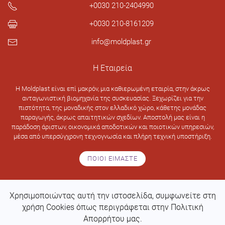
+0030 210-2404990
+0030 210-8161209
info@moldplast.gr
Η Εταιρεία
H Moldplast είναι επί μακρόν, μια καθιερωμένη εταιρία, στην άκρως
ανταγωνιστική βιομηχανία της συσκευασίας. Ξεχωρίζει για την
πιστότητα, της μοναδικής στον ελλαδικό χώρο, κάθετης μονάδας
παραγωγής, άκρως απαιτητικών σχεδίων. Αποστολή μας είναι η
παράδοση άριστων, οικονομικά αποδοτικών και ποιοτικών υπηρεσιών,
μέσα από υπερσύγχρονη τεχνογνωσία και πλήρη τεχνική υποστήριξη.
ΠΟΙΟΙ ΕΙΜΑΣΤΕ
Χρησιμοποιώντας αυτή την ιστοσελίδα, συμφωνείτε στη
Design & development by
Web Intelligence
χρήση Cookies όπως περιγράφεται στην Πολιτική
Απορρήτου μας.