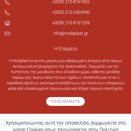
+0030 210-8161852
+0030 210-2404990
+0030 210-8161209
info@moldplast.gr
Η Εταιρεία
H Moldplast είναι επί μακρόν, μια καθιερωμένη εταιρία, στην άκρως
ανταγωνιστική βιομηχανία της συσκευασίας. Ξεχωρίζει για την
πιστότητα, της μοναδικής στον ελλαδικό χώρο, κάθετης μονάδας
παραγωγής, άκρως απαιτητικών σχεδίων. Αποστολή μας είναι η
παράδοση άριστων, οικονομικά αποδοτικών και ποιοτικών υπηρεσιών,
μέσα από υπερσύγχρονη τεχνογνωσία και πλήρη τεχνική υποστήριξη.
ΠΟΙΟΙ ΕΙΜΑΣΤΕ
Χρησιμοποιώντας αυτή την ιστοσελίδα, συμφωνείτε στη
Design & development by
Web Intelligence
χρήση Cookies όπως περιγράφεται στην Πολιτική