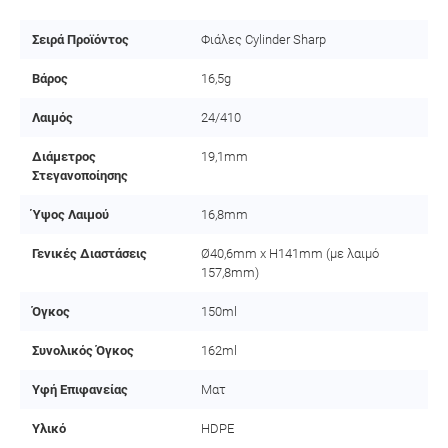
Σειρά Προϊόντος
Φιάλες Cylinder Sharp
Βάρος
16,5g
Λαιμός
24/410
Διάμετρος
19,1mm
Στεγανοποίησης
Ύψος Λαιμού
16,8mm
Γενικές Διαστάσεις
Ø40,6mm x H141mm (με λαιμό
157,8mm)
Όγκος
150ml
Συνολικός Όγκος
162ml
Υφή Επιφανείας
Ματ
Υλικό
HDPE