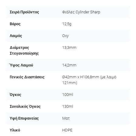
Σειρά Προϊόντος
Φιάλες Cylinder Sharp
Βάρος
12,5g
Λαιμός
Oxy
Διάμετρος
13,3mm
Στεγανοποίησης
Ύψος Λαιμού
14,2mm
Γενικές Διαστάσεις
Ø42mm x H106,8mm (με λαιμό
121mm)
Όγκος
100ml
Συνολικός Όγκος
130ml
Υφή Επιφανείας
Ματ
Υλικό
HDPE