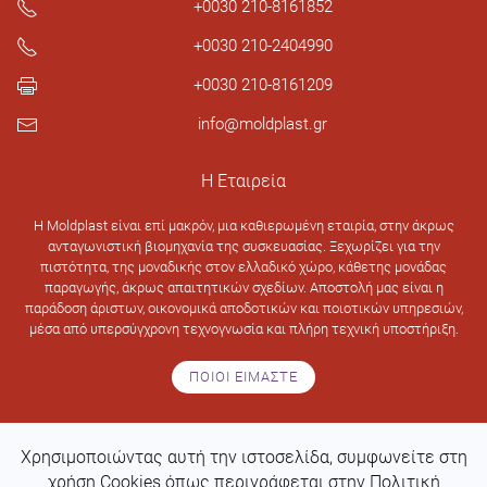
+0030 210-8161852
+0030 210-2404990
+0030 210-8161209
info@moldplast.gr
Η Εταιρεία
H Moldplast είναι επί μακρόν, μια καθιερωμένη εταιρία, στην άκρως
ανταγωνιστική βιομηχανία της συσκευασίας. Ξεχωρίζει για την
πιστότητα, της μοναδικής στον ελλαδικό χώρο, κάθετης μονάδας
παραγωγής, άκρως απαιτητικών σχεδίων. Αποστολή μας είναι η
παράδοση άριστων, οικονομικά αποδοτικών και ποιοτικών υπηρεσιών,
μέσα από υπερσύγχρονη τεχνογνωσία και πλήρη τεχνική υποστήριξη.
ΠΟΙΟΙ ΕΙΜΑΣΤΕ
Χρησιμοποιώντας αυτή την ιστοσελίδα, συμφωνείτε στη
Design & development by
Web Intelligence
χρήση Cookies όπως περιγράφεται στην Πολιτική