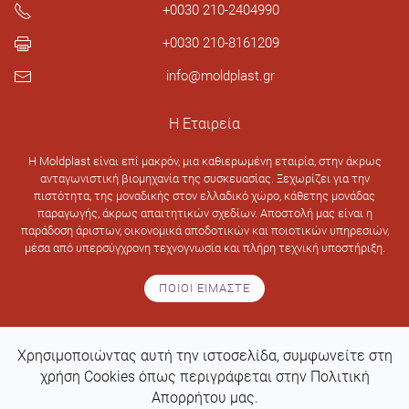
+0030 210-2404990
+0030 210-8161209
info@moldplast.gr
Η Εταιρεία
H Moldplast είναι επί μακρόν, μια καθιερωμένη εταιρία, στην άκρως
ανταγωνιστική βιομηχανία της συσκευασίας. Ξεχωρίζει για την
πιστότητα, της μοναδικής στον ελλαδικό χώρο, κάθετης μονάδας
παραγωγής, άκρως απαιτητικών σχεδίων. Αποστολή μας είναι η
παράδοση άριστων, οικονομικά αποδοτικών και ποιοτικών υπηρεσιών,
μέσα από υπερσύγχρονη τεχνογνωσία και πλήρη τεχνική υποστήριξη.
ΠΟΙΟΙ ΕΙΜΑΣΤΕ
Χρησιμοποιώντας αυτή την ιστοσελίδα, συμφωνείτε στη
Design & development by
Web Intelligence
χρήση Cookies όπως περιγράφεται στην Πολιτική
Απορρήτου μας.