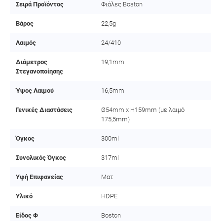
Σειρά Προϊόντος
Φιάλες Boston
Βάρος
22,5g
Λαιμός
24/410
Διάμετρος
19,1mm
Στεγανοποίησης
Ύψος Λαιμού
16,5mm
Γενικές Διαστάσεις
Ø54mm x H159mm (με λαιμό
175,5mm)
Όγκος
300ml
Συνολικός Όγκος
317ml
Υφή Επιφανείας
Ματ
Υλικό
HDPE
Είδος Φ
Boston