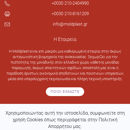
+0030 210-2404990
+0030 210-8161209
info@moldplast.gr
Η Εταιρεία
H Moldplast είναι επί μακρόν, μια καθιερωμένη εταιρία, στην άκρως
ανταγωνιστική βιομηχανία της συσκευασίας. Ξεχωρίζει για την
πιστότητα, της μοναδικής στον ελλαδικό χώρο, κάθετης μονάδας
παραγωγής, άκρως απαιτητικών σχεδίων. Αποστολή μας είναι η
παράδοση άριστων, οικονομικά αποδοτικών και ποιοτικών υπηρεσιών,
μέσα από υπερσύγχρονη τεχνογνωσία και πλήρη τεχνική υποστήριξη.
ΠΟΙΟΙ ΕΙΜΑΣΤΕ
Χρησιμοποιώντας αυτή την ιστοσελίδα, συμφωνείτε στη
Design & development by
Web Intelligence
χρήση Cookies όπως περιγράφεται στην Πολιτική
Απορρήτου μας.