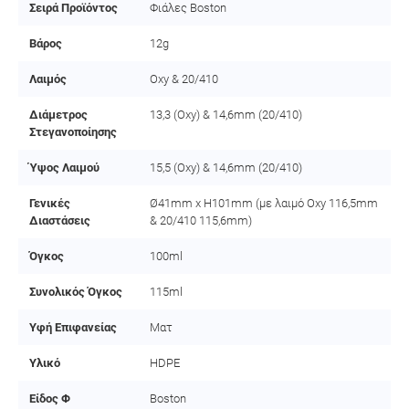
Σειρά Προϊόντος
Φιάλες Boston
Βάρος
12g
Λαιμός
Oxy & 20/410
Διάμετρος
13,3 (Oxy) & 14,6mm (20/410)
Στεγανοποίησης
Ύψος Λαιμού
15,5 (Oxy) & 14,6mm (20/410)
Γενικές
Ø41mm x H101mm (με λαιμό Oxy 116,5mm
Διαστάσεις
& 20/410 115,6mm)
Όγκος
100ml
Συνολικός Όγκος
115ml
Υφή Επιφανείας
Ματ
Υλικό
HDPE
Είδος Φ
Boston