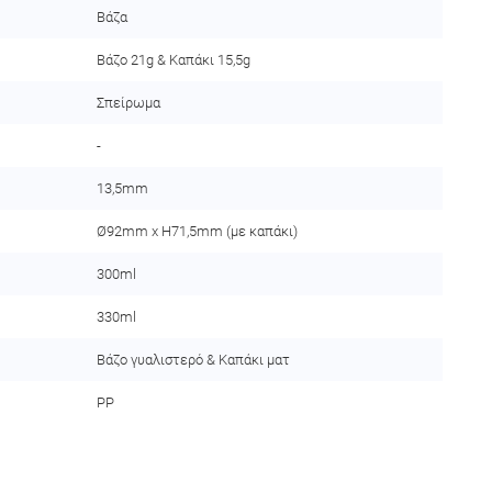
Βάζα
Βάζο 21g & Καπάκι 15,5g
Σπείρωμα
-
13,5mm
Ø92mm x H71,5mm (με καπάκι)
300ml
330ml
Βάζο γυαλιστερό & Καπάκι ματ
PP