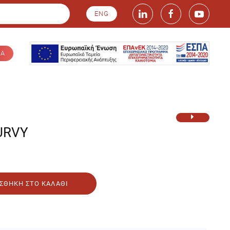
ENG
ΙΑ
URVY
ΣΘΉΚΗ ΣΤΟ ΚΑΛΆΘΙ