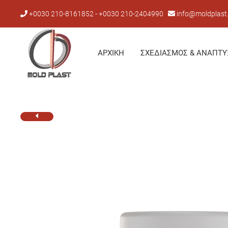
+0030 210-8161852 - +0030 210-2404990
info@moldplast
ΑΡΧΙΚΉ
ΣΧΕΔΙΑΣΜΌΣ & ΑΝΆΠΤΥ