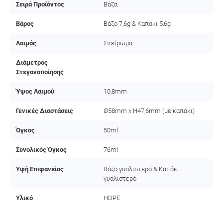
Σειρά Προϊόντος
Βάζα
Βάρος
Βάζο 7,6g & Καπάκι 5,6g
Λαιμός
Σπείρωμα
Διάμετρος
-
Στεγανοποίησης
Ύψος Λαιμού
10,8mm
Γενικές Διαστάσεις
Ø58mm x H47,6mm (με καπάκι)
Όγκος
50ml
Συνολικός Όγκος
76ml
Υφή Επιφανείας
Βάζο γυαλιστερό & Καπάκι
γυαλιστερό
Υλικό
HDPE