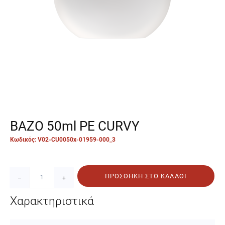
ΒΑΖΟ 50ml PE CURVY
Κωδικός: V02-CU0050x-01959-000_3
ΠΡΟΣΘΉΚΗ ΣΤΟ ΚΑΛΆΘΙ
–
+
Χαρακτηριστικά