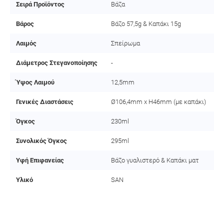
Σειρά Προϊόντος
Βάζα
Βάρος
Βάζο 57,5g & Καπάκι 15g
Λαιμός
Σπείρωμα
Διάμετρος Στεγανοποίησης
-
Ύψος Λαιμού
12,5mm
Γενικές Διαστάσεις
Ø106,4mm x H46mm (με καπάκι)
Όγκος
230ml
Συνολικός Όγκος
295ml
Υφή Επιφανείας
Βάζο γυαλιστερό & Καπάκι ματ
Υλικό
SAN