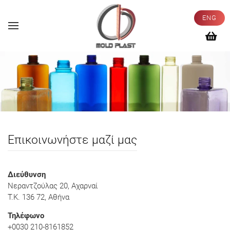
ENG
Επικοινωνήστε μαζί μας
Διεύθυνση
Νεραντζούλας 20, Αχαρναί
Τ.Κ. 136 72, Αθήνα
Τηλέφωνο
+0030 210-8161852