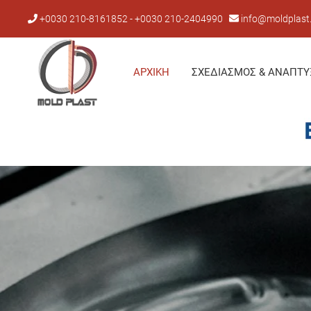
+0030 210-8161852 - +0030 210-2404990
info@moldplast
ΑΡΧΙΚΉ
ΣΧΕΔΙΑΣΜΌΣ & ΑΝΆΠΤΥ