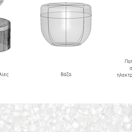
Πα
λίες
Βάζα
ηλεκτρ