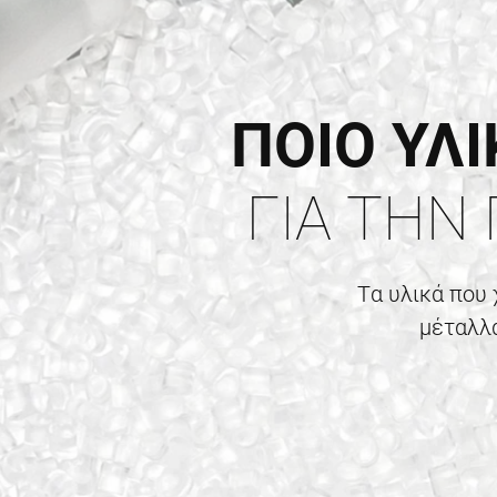
ΠΟΙΟ ΥΛ
ΓΙΑ ΤΗΝ 
Tα υλικά που
μέταλλα